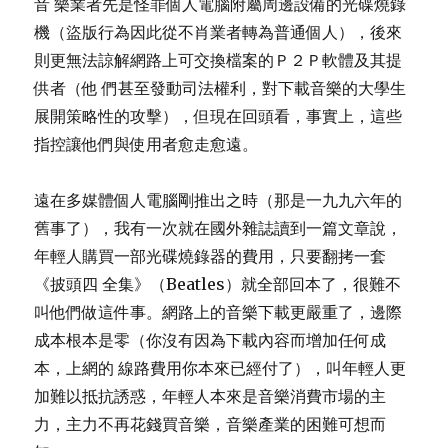
音 樂業者先是怪罪個人電腦附屬周邊設備的光碟燒錄
機（盜版行為因此從不肖業者轉為普通個人），後來
則更無法諒解網路上可交換檔案的Ｐ２Ｐ軟體及其提
供者（他 們甚至發動司法權利，對下載音樂的大學生
展開策略性的攻擊），但現在回頭看，事實上，這些
指控讓他們與使用者愈走愈遠。
遠在多媒體個人電腦剛推出之時（那是一九九六年的
舊事了），我有一次就在國外雜誌讀到一篇文章說，
年輕人購買一部光碟燒錄器的費用，只要翻拷一套
《披頭四 全集》（Beatles）就全部回本了，很難不
叫他們做這件事。網路上的音樂下載更嚴重了，邊際
成本根本是零（你沒有因為下載內容而增加任何成
本，上網的 線路費用你本來已經付了），叫年輕人更
加難以抵抗誘惑，年輕人本來是音樂消費市場的主
力，主力不再花錢買音樂，音樂產業的困難可想而