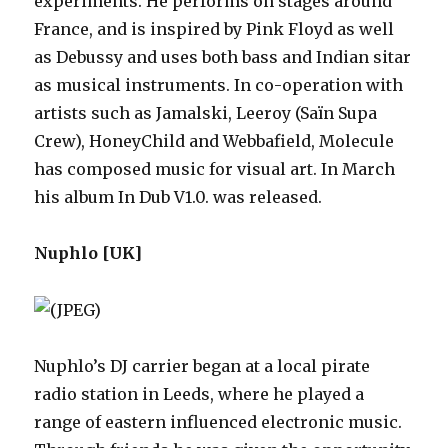
experiments. He performs on stages around
France, and is inspired by Pink Floyd as well
as Debussy and uses both bass and Indian sitar
as musical instruments. In co-operation with
artists such as Jamalski, Leeroy (Saïn Supa
Crew), HoneyChild and Webbafield, Molecule
has composed music for visual art. In March
his album In Dub V1.0. was released.
Nuphlo [UK]
Nuphlo’s DJ carrier began at a local pirate
radio station in Leeds, where he played a
range of eastern influenced electronic music.