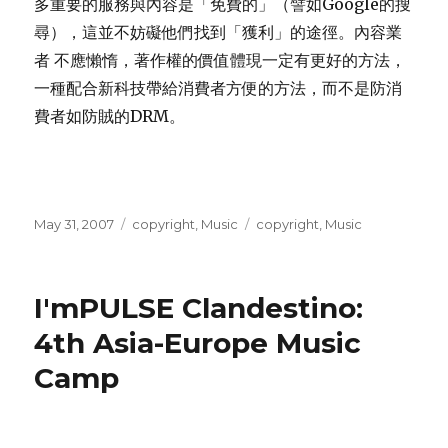
多重要的服務與內容是「免費的」（譬如Google的搜
尋），這並不妨礙他們找到「獲利」的途徑。內容業
者 不應懶惰，著作權的價值體現一定有更好的方法，
一種配合新科技帶給消費者方便的方法，而不是防消
費者如防賊的DRM。
Posted
Categories
Tags
May 31, 2007
copyright
,
Music
copyright
,
Music
on
I'mPULSE Clandestino:
4th Asia-Europe Music
Camp