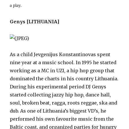
a play.
Genys [LITHUANIA]
As a child Jevgenijus Konstantinovas spent
nine year at a music school. In 1995 he started
working as a MC in UZI, a hip hop group that
dominated the charts in his country Lithuania.
During his experimental period DJ Genys
started collecting jazzy hip hop, dance hall,
soul, broken beat, ragga, roots reggae, ska and
dub. As one of Lithuania’s biggest VD’s, he
performed his own favourite music from the
Baltic coast, and organized parties for hungry