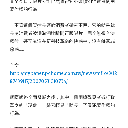
直至今日，唱片公司仍然覺得它必須偵測消費者使用
著作權的行為
，不管這個管控是否給消費者帶來不便。它的結果就
是使消費者波濤洶湧地離開正版唱片，完全無視合法
權益，甚至淹沒在新科技革命的快感中，沒有絲毫罪
惡感……
全文
http://mypaper.pchome.com.tw/news/mflo/3/12
87439117/20070531010734/
網際網路全面發展之後，其中一個困擾觀察者或行政
單位的「現象」，是它輕易「助長」了侵犯著作權的
行為。