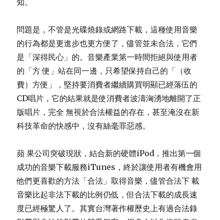
知。
問題是，不管是光碟燒錄或網路下載，這種使用音樂
的行為都是更進步也更方便了，儘管並未合法，它們
是「深得民心」的。音樂產業第一時間拒絕與使用者
的「方 便」站在同一邊，只希望保持自己的「（收
費）方便」，堅持要消費者繼續購買明顯已經落伍的
CD唱片，它的結果就是使消費者波濤洶湧地離開了正
版唱片，完全 無視於合法權益的存在，甚至淹沒在新
科技革命的快感中，沒有絲毫罪惡感。
蘋 果公司突破現狀，結合新的硬體iPod，推出第一個
成功的音樂下載服務iTunes，終於讓使用者有機會用
他們更喜歡的方法「合法」取得音樂，儘管合法下 載
音樂比起非法下載的比例仍低，但合法下載的成長速
度已經極驚人了。其實台灣著作權歷史上有過合法錄