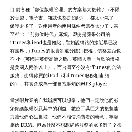
目 前各種「數位版權管理」的方案都太複雜了（不限
於音樂，電子書、雜誌也都是如此），都太小氣了，
保護太多了，對使用者的使用條件考慮得太少了，甚
至都比 「前數位時代」麻煩。即使是蘋果公司的
iTunes和iPod也是如此，譬如說網路的接近早已沒
有國界，iTunes的販賣卻還分國別授權，價格差距也
不 小（英國拜英鎊高價之賜，英國人買一首歌的價格
是美國人兩倍以上），而台灣至今沒有iTunes的合法
服務，使得你買的iPod（和iTunes服務相連 結
的），其實會成為一部自找麻煩的MP3 player。
當然唱片業的自我辯護可以想像，他們一定說他們必
須保護版權以及其中的利益，數位工具巨大的複製能
力讓他們心生畏懼，他們不相信消費者的善意，寧願
相信 DRM。但為什麼不想想網路服務的眾多例子？很