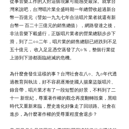
從事音樂工作的人對這個現象可能感受最深。就拿台
灣來說吧，台灣唱片業全盛時期一年總營收超過新台
幣一百億元（譬如一九九七年合法唱片業者就還有新
台幣一 百二十三億元的銷售總值），網路發達之後，
非法音樂下載盛行，正版唱片業者的營業總額步步下
滑，到了二○○二年，唱片業的銷售總額已經跌到不足
五十億元， 收入足足憑空蒸發了六○％，整個行業從
上游到下游都面臨絕滅的危機。
為什麼會發生這樣的事？台灣社會在八○、九○年代透
過教育與執法，好不容易逐漸使國人揚棄盜版唱片、
錄音帶，唱片業才有了一段短暫的好景，不料到了二
十一 新世紀，尊重著作權的觀念再度翻轉毀棄，黑暗
時代又重新來臨，歷史進化好像走了回頭路。社會在
進步，為什麼著作權的受尊重程度會退步？