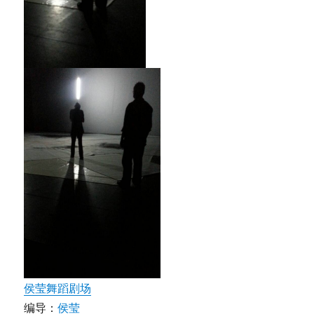
侯莹舞蹈剧场
编导：
侯莹