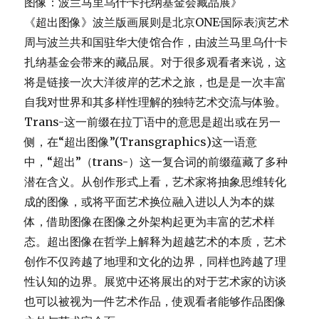
图像：波兰马里乌什·卡托纳基金会藏品展》
《超出图像》波兰版画展则是北京ONE·国际表演艺术
周与波兰共和国驻华大使馆合作，由波兰马里乌什·卡
扎纳基金会带来的藏品展。对于很多观看者来说，这
将是链接一次大洋彼岸的艺术之旅，也是是一次丰富
自我对世界和其多样性理解的独特艺术交流与体验。
Trans-这一前缀在拉丁语中的意思是超出或在另一
侧，在“超出图像”(Transgraphics)这一语意
中，“超出”（trans-）这一复合词的前缀蕴藏了多种
潜在含义。从创作形式上看，艺术家将抽象思维转化
成的图像，或将平面艺术换位融入进以人为本的媒
体，借助图像在图像之外架构起更为丰富的艺术样
态。超出图像在哲学上解释为超越艺术的本质，艺术
创作不仅跨越了地理和文化的边界，同样也跨越了理
性认知的边界。展览中还将展出的对于艺术家的访谈
也可以被视为一件艺术作品，使观看者能够作品图像