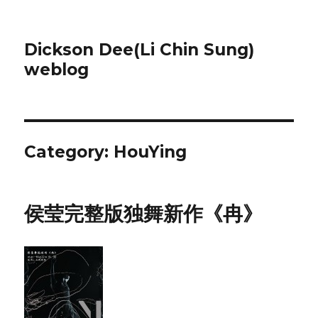
Dickson Dee(Li Chin Sung)
weblog
Category:
HouYing
侯莹完整版独舞新作《冉》