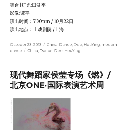
舞台|灯光:田健平
影像:谭平
演出时间：7:30pm / 10月22日
演出地点：上戏剧院 /上海
Posted
Categories
October 23, 2013
China
,
Dance
,
Dee
,
HouYing
,
modern
on
Tags
dance
China
,
Dance
,
Dee
,
HouYing
现代舞蹈家侯莹专场《燃》/
北京ONE·国际表演艺术周