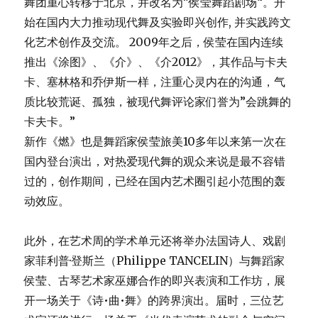
舞团重心转移于北京，并改名为”侯莹舞蹈剧场“。开
始在国内大力推动现代舞及实验即兴创作, 并实践跨文
化艺术创作及交流。 2009年之后，侯莹在国内连续
推出《涂图》、《介》、《介2012》，其作品与卡夫
卡、塞林格和乔伊斯一样，注重心灵内在的沟通，气
质比较荒诞、孤独，被现代舞评论家们誉为”会跳舞的
卡夫卡。”
新作《燃》也是舞蹈家侯莹旅美10多年以来第一次在
国内登台演出，对热爱现代舞的观众来说是最不容错
过的，创作期间，已经在国内艺术圈引起小范围的轰
动效应。
此外，在艺术周的学术单元还将举办法国诗人、戏剧
家菲利普·登斯兰（Philippe TANCELIN）与舞蹈家
侯莹、古琴艺术家巫娜合作的即兴表演和工作坊，展
开一场关于《诗•曲•舞》的跨界演出。届时，三位艺