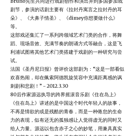
Bruno先生共同进行戏剧创作和演出并到多国参加戏
剧节，参演的话剧主要有《拉封丹寓言之拉封丹的耳
朵》、《大鼻子情圣》、《dimey你想要做什么》
等。
这部戏还集汇了一系列跨领域艺术门类的合作，将舞
蹈、现场音效、充满节奏的朗诵方式等融合，这是飞
利浦试图将其他艺术门类搭建于戏剧的一种研究与尝
试。
法国《圣丹尼日报》曾评价这部剧为：“这是一部看似
欢喜热闹，却在佩索阿德凯旋笑容中充满距离感的讽
刺剧和悲剧！”－2012.3.30
80后作家源远执导的跨界摇滚音乐剧《住在岛上》
《住在岛上》讲述的是中国这个时代年轻人的故事，
不再是情欲的或是残酷的青春，而是一种倦怠的生命
力的表现，似有还无的孤独感让人觉得虚无的同时又
给人力量。源远以包含赤子之心的妙笔，用兼具真实