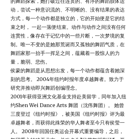
的舞蹈探索，她打破过往连贯的、有序的舞蹈肢体运
动，尝试一种意识流的、不明晰的、没有结果的表达
方式，每一个动作都是独立的，它的开始便是它的结
束之时， 一起一落便结束。动作与动作之间没有任何
连贯性，像存在于记忆中的一些片断，一次梦境的复
制。唯一不变的是她那荒诞而又孤独的舞蹈气质，在
舞蹈家那一抬手一挥足之间，蕴藏着一股惊人的力
量，脆弱、悲伤。
侯蒙的舞蹈是从思想出发，每一个动作都蕴含着她深
刻的思考。 2004年纽约时报年度卓越舞者。致力于
研究并推动即兴舞蹈创编理念。
2001年获得亚洲文化基金支持赴美留学，同年加入纽
约Shen Wei Dance Arts 舞团（沈伟舞团）。 她曾
三度登过《纽约时报》，被美国《纽约时报》评为最
卓越舞者，而获得此殊荣的华人舞者至今只有侯莹一
人。 2008年回国任奥运会开幕式重要编导，之后，