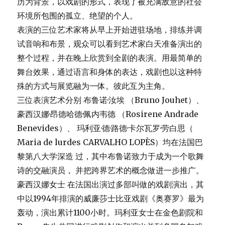
历为背景，以戏剧的形式，表现了被充满敌意的社会
环境所包围的孤立、绝望的个人。
表演的三位艺术家将从早上开始进驻场地，排练并调
试音响和布景，观众可以看到艺术家白天准备演出的
整个过程，并在晚上欣赏到全剧的表演。用最简单的
舞台效果，通过语言和身体的表达，戏剧也以这种特
殊的方式与展览融为一体。彼此互为主角。
三位表演艺术分别 布鲁诺·汝埃 （Bruno Jouhet）、
豪西汉娜·昂德哈德·佩内韦德 （Rosirene Andrade
Benevides）、 玛利亚·德·路德·卡尔瓦罗·劳白思（
Maria de lurdes CARVALHO LOPÈS）均在法国巴
黎第八大学深造 过，其中布鲁诺致力于成为一个歌舞
诗的交融演员， 并把跨界艺术的概念做进一步推广。
豪西汉娜女士 在法国出演过多部叫做的戏剧演出，其
中以1994年排演的威廉莎士比亚戏剧《奥赛罗》最为
轰动，演出累计1100小时。玛利亚女士在金色剧院和