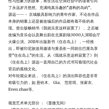
性与想象力的故事，将生活在空洞社会中的读者引向
了永远岁月悠然、充满纯真乐趣的“虚构的岛屿”。
源远——－ 京城极具影响力的青年作家。不论在作品
本身的销量上还是被改编后的作品都有着不俗的表
现。曾出版畅销书《我就乐意这样寂寞了》， 之后被
改编为音乐会以及舞台剧在北展剧场3000人演唱会厅
火爆公演。2011年出版新书《住在岛上》，一经推
出，即被印尼旅游局邀请与黄圣依一同前往巴厘岛享
受“住在岛上”的生活。从《我就乐意这样寂寞了》到
《住在岛上》源远一直用自己的方式书写着现代社会
背后的孤独文化。
对年轻观众来说，《住在岛上》的演出阵容也是非常
有吸引力的，如 悬铃木、 Gia、 范世琪、张家衣、
Even zhao等。
视觉艺术单元部分 ：《显微无间》