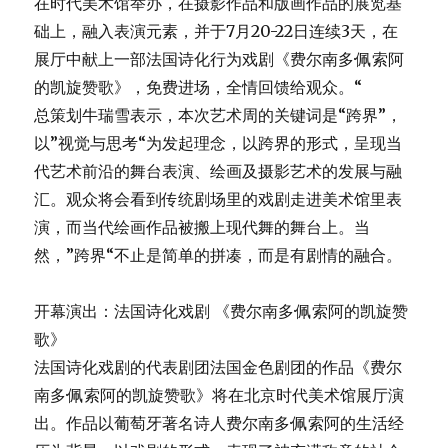
在时代美术馆举办，在摄影作品和版画作品的展览基
础上，融入表演元素，并于7月20-22日连续3天，在
展厅中献上一部法国诗化行为戏剧《费尔南多·佩索阿
的凯旋赞歌》，免费进场，全情回馈给观众。“
总策划牛瑞雪表示，本次艺术周的关键词是“跨界”，
以”视觉与思考“为发起理念，以跨界的形式，呈现当
代艺术前沿的舞台表演、绘画及摄影艺术的发展与融
汇。观众将会看到传统剧场里的戏剧走进美术馆里表
演，而当代绘画作品被搬上现代舞的舞台上。当
然，”跨界“不止是简单的拼凑，而是有剧情的融合。
开幕演出：法国诗化戏剧 《费尔南多·佩索阿的凯旋赞
歌》
法国诗化戏剧的代表剧团法国金色剧团的作品《费尔
南多·佩索阿的凯旋赞歌》将在北京时代美术馆展厅演
出。作品以葡萄牙著名诗人费尔南多·佩索阿的生活经