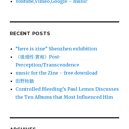
Youtube,Vimeo,Google – music
RECENT POSTS
“here is zine” Shenzhen exhibition
《後感性‧實相》Post-
Perception/Transcendence
music for the Zine – free download
田野聆聽
Controlled Bleeding’s Paul Lemos Discusses
the Ten Albums that Most Influenced Him