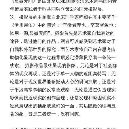
《显微无间》是由北京ONE·国际表演艺术周与国内青
年策展实践者于歌共同独立策划的国际摄影展。
这一摄影展的主题取自北宋理学家程颐在其主要著作
《伊川易传》中的阐述：“至微者理也，至著者象也；
体用一源,显微无间”。摄影首先是艺术家自我表达的
途径，透过他们的作品，观者可以感受到艺术家对于
自我和外部世界的探究，而艺术家将自己内在思考借
助物化显现的这一过程背后必定潜藏贯穿着一条统一
线索。 摄影作品最终呈现的影像，无论是对于社会群
体的现实再现，还是对于单一人物的近距离特写；无
论是对于现实世界能够撼动人心的瞬间抓取，还是对
于平淡庸常事物的反常态观察；无论是通过伪造现实
影像而接近现实的创作呈现，还是发现和凝固现实不
经意展现出的抽象或魔幻的一面，其后隐微的理与显
著的象，皆是二者统一，没有间隙。