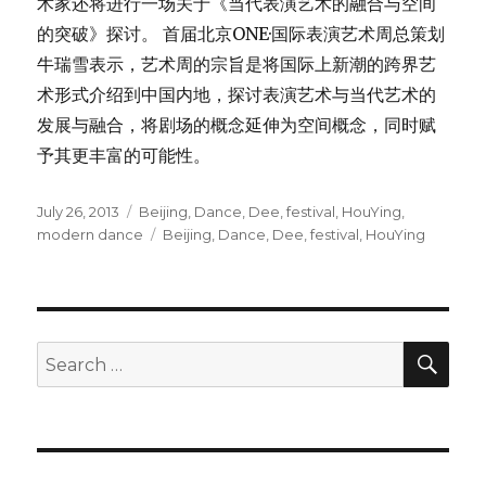
术家还将进行一场关于《当代表演艺术的融合与空间
的突破》探讨。 首届北京ONE·国际表演艺术周总策划
牛瑞雪表示，艺术周的宗旨是将国际上新潮的跨界艺
术形式介绍到中国内地，探讨表演艺术与当代艺术的
发展与融合，将剧场的概念延伸为空间概念，同时赋
予其更丰富的可能性。
Posted
Categories
July 26, 2013
Beijing
,
Dance
,
Dee
,
festival
,
HouYing
,
on
Tags
modern dance
Beijing
,
Dance
,
Dee
,
festival
,
HouYing
SEA
Search
for: