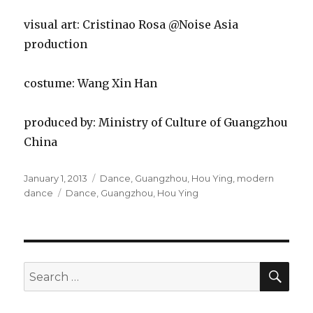
visual art: Cristinao Rosa @Noise Asia
production
costume: Wang Xin Han
produced by: Ministry of Culture of Guangzhou
China
Posted
Categories
January 1, 2013
Dance
,
Guangzhou
,
Hou Ying
,
modern
on
Tags
dance
Dance
,
Guangzhou
,
Hou Ying
SEA
Search
for: