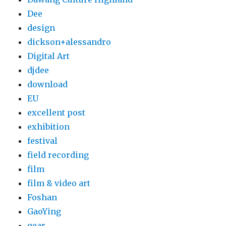
Dee
design
dickson+alessandro
Digital Art
djdee
download
EU
excellent post
exhibition
festival
field recording
film
film & video art
Foshan
GaoYing
gear