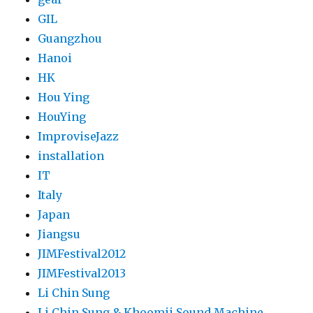
GIL
Guangzhou
Hanoi
HK
Hou Ying
HouYing
ImproviseJazz
installation
IT
Italy
Japan
Jiangsu
JIMFestival2012
JIMFestival2013
Li Chin Sung
Li Chin Sung & Khoomii Sound Machine