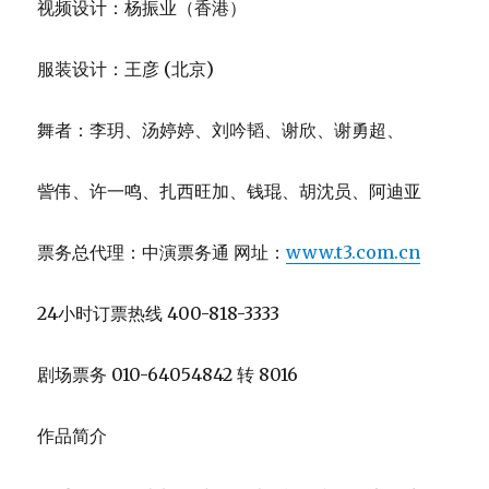
视频设计：杨振业（香港）
服装设计：王彦 (北京)
舞者：李玥、汤婷婷、刘吟韬、谢欣、谢勇超、
訾伟、许一鸣、扎西旺加、钱琨、胡沈员、阿迪亚
票务总代理：中演票务通 网址：
www.t3.com.cn
24小时订票热线 400-818-3333
剧场票务 010-64054842 转 8016
作品简介