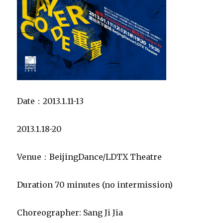
Date：2013.1.11-13
2013.1.18-20
Venue：BeijingDance/LDTX Theatre
Duration 70 minutes (no intermission)
Choreographer: Sang Ji Jia