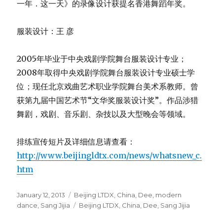
一年．这一天》的录像设计获提名香港舞蹈年奖。
服装设计：王 彦
2005年毕业于中央戏剧学院舞台服装设计专业；
2008年取得中央戏剧学院舞台服装设计专业硕士学
位；现任北京戏曲艺术职业学院舞台美术系教师。曾
获第九届中国艺术节“文华奖服装设计奖”。作品涉猎
舞剧，戏剧、音乐剧、杂技以及大型晚会等领域。
排练宣传短片及详细信息请查看：
http://www.beijingldtx.com/news/whatsnew_c.
htm
Posted
Categories
January 12, 2013
Beijing LTDX
,
China
,
Dee
,
modern
on
Tags
dance
,
Sang Jijia
Beijing LTDX
,
China
,
Dee
,
Sang Jijia