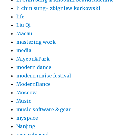
li chin sung+ zbigniew karkowski
life
Liu Qi
Macau
mastering work
media
Miyeon&Park
modern dance
modern muisc festival
ModernDance
Moscow
Music
music software & gear
myspace
Nanjing
new released