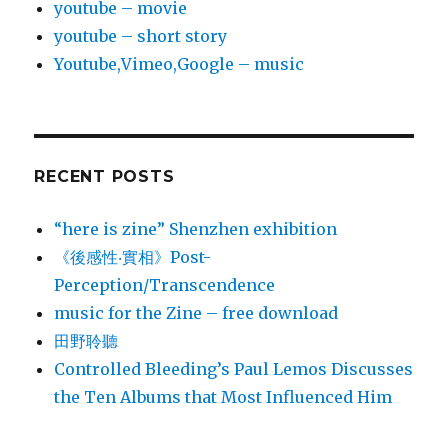
youtube – movie
youtube – short story
Youtube,Vimeo,Google – music
RECENT POSTS
“here is zine” Shenzhen exhibition
《後感性‧實相》Post-
Perception/Transcendence
music for the Zine – free download
田野聆聽
Controlled Bleeding’s Paul Lemos Discusses
the Ten Albums that Most Influenced Him