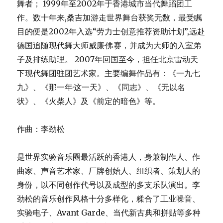
舞者； 1999年至2002年于香港城市当代舞蹈团工
作。数十年来,桑吉加游走世界舞台获奖无数，最受瞩
目的便是2002年入选“劳力士创意推荐资助计划”,远赴
德国追随现代舞大师威廉·佛赛，并成为大师的入室弟
子及排练助理。 2007年回国至今，担任北京雷动天
下现代舞团驻团艺术家。主要编舞作品有：《一九七
九》、《那一年·这一天》、《同志》、《无以名
状》、《火柴人》及《前定的暗色》等。
作曲：李劲松
是世界实验音乐圈最活跃的香港人，身兼制作人、作
曲家、声音艺术家、厂牌创始人、组织者、策划人的
身份，以不同创作代号以及成型的多支乐队演出。李
劲松的音乐创作风格十分多样化，糅合了工业噪音、
实验电子、Avant Garde、当代新古典和拼贴等多种