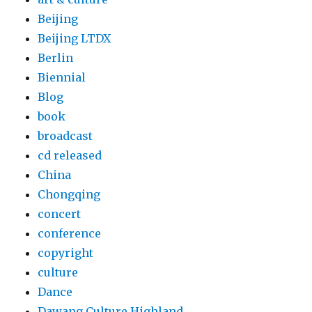
Beijing
Beijing LTDX
Berlin
Biennial
Blog
book
broadcast
cd released
China
Chongqing
concert
conference
copyright
culture
Dance
Dawang Culture Highland