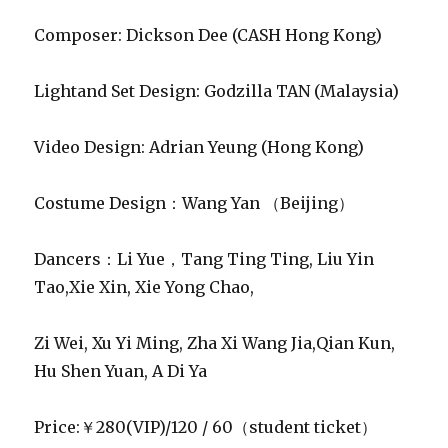
Composer: Dickson Dee (CASH Hong Kong)
Lightand Set Design: Godzilla TAN (Malaysia)
Video Design: Adrian Yeung (Hong Kong)
Costume Design：Wang Yan （Beijing）
Dancers：Li Yue，Tang Ting Ting, Liu Yin
Tao,Xie Xin, Xie Yong Chao,
Zi Wei, Xu Yi Ming, Zha Xi Wang Jia,Qian Kun,
Hu Shen Yuan, A Di Ya
Price:￥280(VIP)/120 / 60（student ticket）