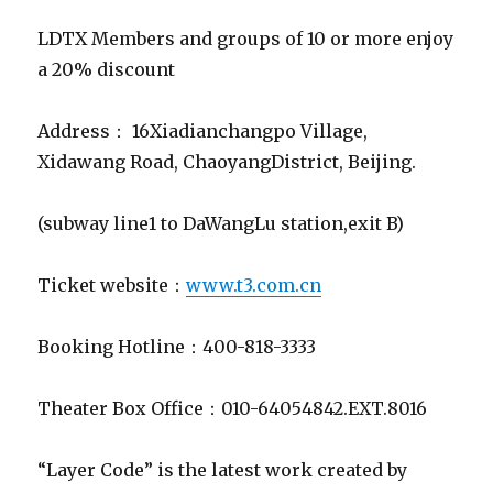
LDTX Members and groups of 10 or more enjoy
a 20% discount
Address： 16Xiadianchangpo Village,
Xidawang Road, ChaoyangDistrict, Beijing.
(subway line1 to DaWangLu station,exit B)
Ticket website：
www.t3.com.cn
Booking Hotline：400-818-3333
Theater Box Office：010-64054842.EXT.8016
“Layer Code” is the latest work created by