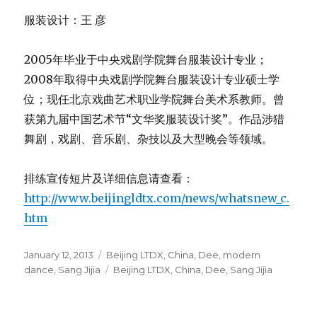
http://www.beijingldtx.com/news/whatsnew_c.
htm
Posted
Categories
January 12, 2013
Beijing LTDX
,
China
,
Dee
,
modern
on
Tags
dance
,
Sang Jijia
Beijing LTDX
,
China
,
Dee
,
Sang Jijia
SEA
Search
for:
PAGES
+
bio