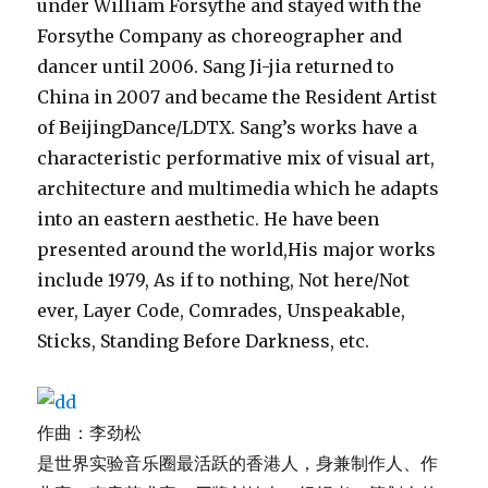
under William Forsythe and stayed with the
Forsythe Company as choreographer and
dancer until 2006. Sang Ji-jia returned to
China in 2007 and became the Resident Artist
of BeijingDance/LDTX. Sang’s works have a
characteristic performative mix of visual art,
architecture and multimedia which he adapts
into an eastern aesthetic. He have been
presented around the world,His major works
include 1979, As if to nothing, Not here/Not
ever, Layer Code, Comrades, Unspeakable,
Sticks, Standing Before Darkness, etc.
作曲：李劲松
是世界实验音乐圈最活跃的香港人，身兼制作人、作