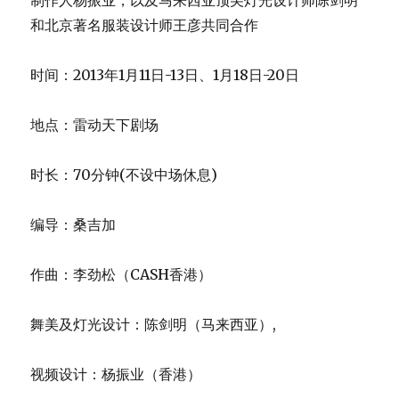
作曲：李劲松（CASH香港）
舞美及灯光设计：陈剑明（马来西亚）,
视频设计：杨振业（香港）
服装设计：王彦 (北京)
舞者：李玥、汤婷婷、刘吟韬、谢欣、谢勇超、
訾伟、许一鸣、扎西旺加、钱琨、胡沈员、阿迪亚
票务总代理：中演票务通 网址：
www.t3.com.cn
24小时订票热线 400-818-3333