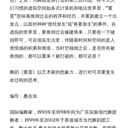
命过程的思考。
编导：桑吉加
国际编舞家，1993年至1998年间为广东实验现代舞团
舞者； 1999年至2002年于香港城市当代舞蹈团工
作。数十年来,桑吉加游走世界舞台获奖无数，最受瞩
目的便是2002年入选“劳力士创意推荐资助计划”,远赴
德国追随现代舞大师威廉·佛赛，并成为大师的入室弟
子及排练助理。 2007年回国至今，担任北京雷动天
下现代舞团驻团艺术家。主要编舞作品有：《一九七
九》、《那一年·这一天》、《同志》、《无以名
状》、《火柴人》及《前定的暗色》等。
作曲：李劲松