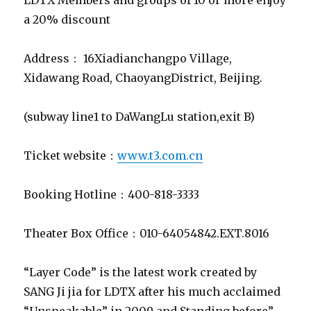
Booking Hotline：400-818-3333
Theater Box Office：010-64054842.EXT.8016
“Layer Code” is the latest work created by
SANG Ji jia for LDTX after his much acclaimed
“Unspeakable” in 2009 and Standing before”
Darkness ” in 2011.
The virtual reality prevails nowadays, where
peoplecan override the past record and reset
the process by one simple push of a button.
What if the life is real? Couldthe accumulation
of living experience be started all over again?
The motion and emotion, while repeated,
could be the same as those before the reboot?