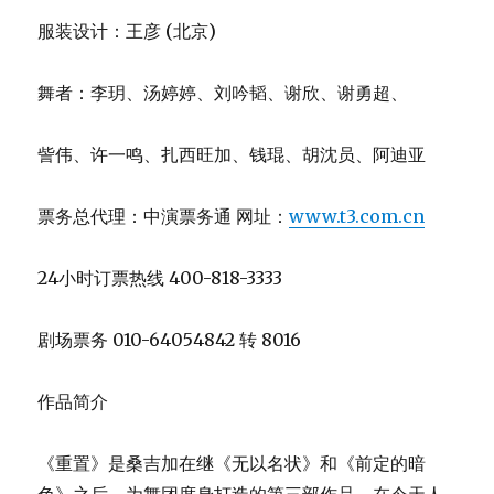
剧场票务 010-64054842 转 8016
作品简介
《重置》是桑吉加在继《无以名状》和《前定的暗
色》之后，为舞团度身打造的第三部作品。在今天人
们习惯的虚拟空间如各式计算机和电玩世界里，“重
置”意味着推倒过去的程序和经历，并重新建立一个出
发点，以面对种种‘曾经发生’或‘将要发生’的事件。在
虚拟的世界里，要推倒过去修建将来，只要按一下键
扭即可，可在现实生活里，伴随着时间和空间的是人
类情感的积累和堆填，当时空颠倒之后，是否所有被
推倒的，都可以重来？被打破的，都可还原？
舞蹈《重置》以艺术家的想象力，进行对可否重复生