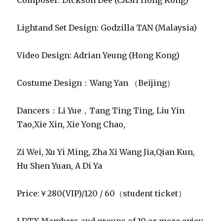
Zi Wei, Xu Yi Ming, Zha Xi Wang Jia,Qian Kun,
Hu Shen Yuan, A Di Ya
Price:￥280(VIP)/120 / 60（student ticket）
LDTX Members and groups of 10 or more enjoy
a 20% discount
Address： 16Xiadianchangpo Village,
Xidawang Road, ChaoyangDistrict, Beijing.
(subway line1 to DaWangLu station,exit B)
Ticket website：
www.t3.com.cn