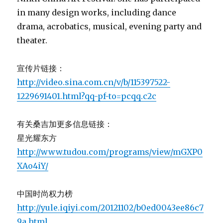
星光耀东方
http://www.tudou.com/programs/view/mGXP0
XAo4iY/
中国时尚权力榜
http://yule.iqiyi.com/20121102/b0ed0043ee86c7
9a.html
奥迪超越之旅
http://v.youku.com/v_show/id_XODM0MDcyNjQ
=.html
Posted
Categories
October 23, 2013
Beijing LTDX
,
China
,
Dee
,
modern
on
Tags
dance
,
Sang Jijia
Beijing LTDX
,
China
,
Dee
,
Sang Jijia
Sang Jijia's latest work "