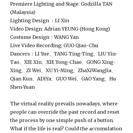
Premiere Lighting and Stage: Godzilla TAN
(Malaysia)
Lighting Design ：LI Xin
Video Design: Adrian YEUNG (Hong Kong)
Costume Design：WANG Yan
Live Video Recording: GUO Qiao-Chu
Dancers：LI Yue、TANG Ting-Ting、LIU Yin-
Tao、XIE Xin、XIE Yong-Chao、GONG Xing-
Xing、ZI Wei、XU Yi-Ming、ZhaXiWangJia、
Qian Kun、ADiYa、GUO Wei、GAO Yang、Hu
Shen-Yuan
The virtual reality prevails nowadays, where
people can override the past record and reset
the process by one simple push of a button.
What if the life is real? Could the accumulation