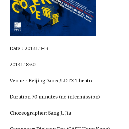
Venue：BeijingDance/LDTX Theatre
Duration 70 minutes (no intermission)
Choreographer: Sang Ji Jia
Composer: Dickson Dee (CASH Hong Kong)
Lightand Set Design: Godzilla TAN (Malaysia)
Video Design: Adrian Yeung (Hong Kong)
Costume Design：Wang Yan （Beijing）
Dancers：Li Yue，Tang Ting Ting, Liu Yin
Tao,Xie Xin, Xie Yong Chao,