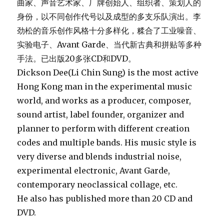
曲家、声音艺术家、厂牌创始人、组织者、策划人的
身份，以不同创作代号以及成型的多支乐队演出。李
劲松的音乐创作风格十分多样化，糅合了工业噪音、
实验电子、Avant Garde、当代新古典和拼贴等多种
手法。已出版20多张CD和DVD。
Dickson Dee(Li Chin Sung) is the most active
Hong Kong man in the experimental music
world, and works as a producer, composer,
sound artist, label founder, organizer and
planner to perform with different creation
codes and multiple bands. His music style is
very diverse and blends industrial noise,
experimental electronic, Avant Garde,
contemporary neoclassical collage, etc.
He also has published more than 20 CD and
DVD.