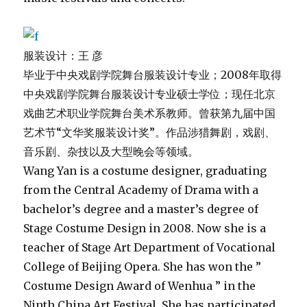
from the Central Academy of Drama with a
bachelor’s degree and a master’s degree of
Stage Costume Design in 2008. Now she is a
teacher of Stage Art Department of Vocational
College of Beijing Opera. She has won the ”
Costume Design Award of Wenhua ” in the
Ninth China Art Festival. She has participated
in many design works, including dance
drama, acrobatics, musical, evening party and
theater.
宣传片链接：
http://video.sina.com.cn/v/b/115397522-
1229691401.html?qq-pf-to=pcqq.c2c
有关桑吉加更多信息链接：