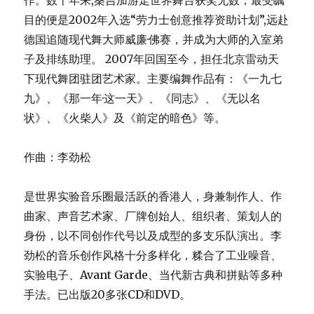
是世界实验音乐圈最活跃的香港人，身兼制作人、作
曲家、声音艺术家、厂牌创始人、组织者、策划人的
身份，以不同创作代号以及成型的多支乐队演出。李
劲松的音乐创作风格十分多样化，糅合了工业噪音、
实验电子、Avant Garde、当代新古典和拼贴等多种
手法。已出版20多张CD和DVD。
舞美及灯光设计：陈剑明
马来西亚著名舞美及灯光设计师。2004年加入北京现
代舞团；2005年成为北京雷动天下现代舞团建团成
员，担任技术总监。2011年离开雷动天下，现为自由
设计师。代表作品有：现代舞《冷箭》、《满江
红》、《挽歌》、《前定的暗色》、《无以名状》、
大型历史舞台剧《延安保育院》等