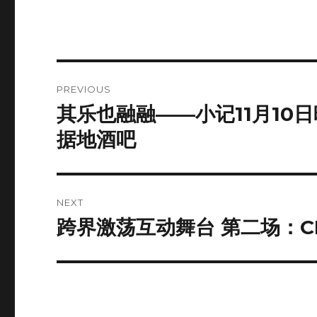
Post
PREVIOUS
navigation
其乐也融融——小记11月10日晚S
Previous
post:
据地酒吧
NEXT
跨界激荡互动舞台 第二场：CD
Next
post: