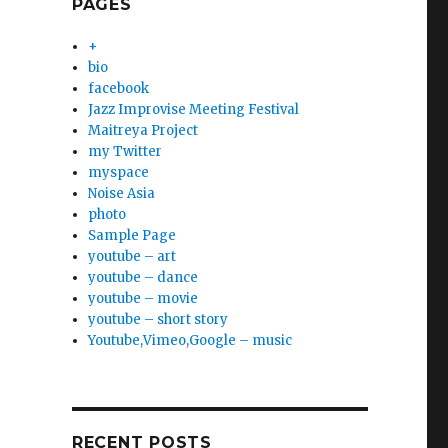
PAGES
+
bio
facebook
Jazz Improvise Meeting Festival
Maitreya Project
my Twitter
myspace
Noise Asia
photo
Sample Page
youtube – art
youtube – dance
youtube – movie
youtube – short story
Youtube,Vimeo,Google – music
RECENT POSTS