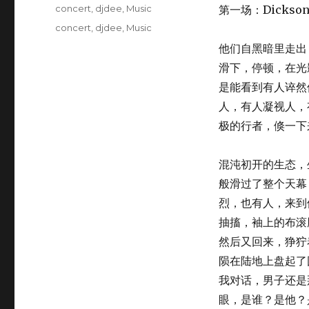
on
Categories
concert
,
djdee
,
Music
第一场：Dickson
Tags
concert
,
djdee
,
Music
他们自黑暗里走出
滑下，停顿，在光
是能看到有人谇然
人，有人凝视人，
极的行者，倏一下
混沌初开的生态，
般滑过了整个天幕
烈，也有人，来到
抽搐，袖上的布滚
然后又回来，狰狞
陨在陆地上盘起了
我对话，男子还是
眼，是谁？是他？