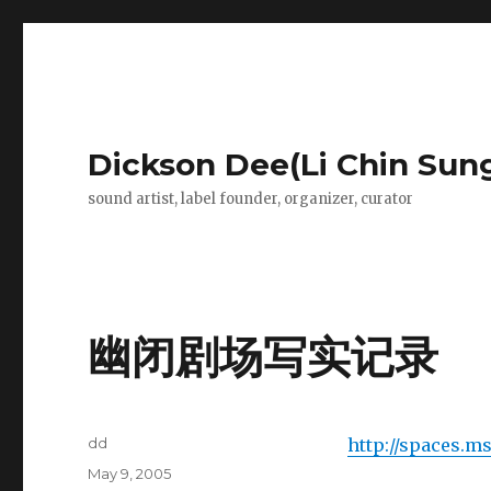
Dickson Dee(Li Chin Sun
sound artist, label founder, organizer, curator
幽闭剧场写实记录
Author
dd
http://spaces.
Posted
May 9, 2005