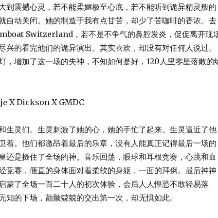
大到震撼心灵，若不能柔媚极至心底，若不能听到诡异精灵般的
就自动关闭。她的制造于我有点甘苦，却少了苦咖啡的香浓。去
teamboat Switzerland，若不是不争气的鼻腔发炎，促促离开现
尽兴的看完他们的诡异演出。其实喜欢，却没有对任何人说过。
灯，增加了这一场的失神，不知如何是好，120人里零星落散的
je X Dickson X GMDC
和生灵们。生灵刺激了她的心，她的手忙了起来。生灵逼近了他
卫着。他们都激昂着最后的乐章，没有人能真正记得最后一场的
皇还是摄住了全场的神。音乐回荡，眼球和耳根竞赛，心跳和血
经竞赛，僵直的身体面对着柔软的身躯，一面的拜倒。最后神神
启蒙了全场一百二十人的初次体验，会后人人惶恐不敢轻易落
无知的下场，颤颤兢兢的交出第一次，却无惧如此。