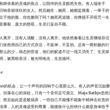
有静坐着的灵魂的焦点，让陪伴的生灵黯然失色。有人端坐于
巨响音箱张狂的女人。然后她生，她死，她都监视着，一辈子的
立于他的脸，你也脆弱了吗？她死死追随，你挣脱不开咀咒一生
音撕裂，庞大的怒吼，生灵们妄自不顾。
人离开，没有人清醒，没有人离开。他依然奏着让生灵继续存活
们依然用自己的方式存活，不延伸，不妥协。总有一两积极的行
那么的少，病态的世道，他们的蚁迹不过一现又消失了。生灵探
明，被黑暗吞没，被光明电击，生息循环。
je
ikho的机会，让一个声符的回响于心底那么久。有人的声音沉如磐
但落在心的深处，只有一个音符足可鼎立。Maja Ratkje忽然
。然后如此是是般搞弄，一些自己不能懂不能集中精神去欣赏的
浅薄，人的灵魂该受到尊重，能接收什么拒绝什么都是身体给予