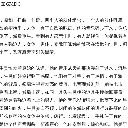
 X GMDC
，匍匐，扭曲，伸延。两个人的肢体组合，一个人的肢体呼应，
影的变换里，人体，有了自己的昵语。他的音乐碎步而来，你总
倒下，然后重生。看到有人恋恋尘世，有人凝视你，你凝视着有
有人强迫人，女体，男体，零散而孤独的散落在涣散的尘世，积
来至，又寂寂无声消失黑暗。
生灵散发着原始的味道。他的音乐从天的那边漫射了过来，流星
，生灵们好像得到了感应，他们有了对望，有了感情，有了激
他的背后，痴痴注视着发亮的荧屏。电音骤然剧烈，她被电击，
腾着上翻，然后击落，如同一具失去灵魂的道具生硬抬回幕后。
着追逐着强迫着地上的男人。他的音乐渐渐强大，散落下来的星
团团的红火，生灵妄自不顾，封闭的依然封闭的进行分裂症的自
那么软弱的在女体中依赖，缓行。长发缕缕，一手掩住了你的
是她？他声音撕裂，箭箭穿心。他红衣飘舞，惊心动魄。他是里