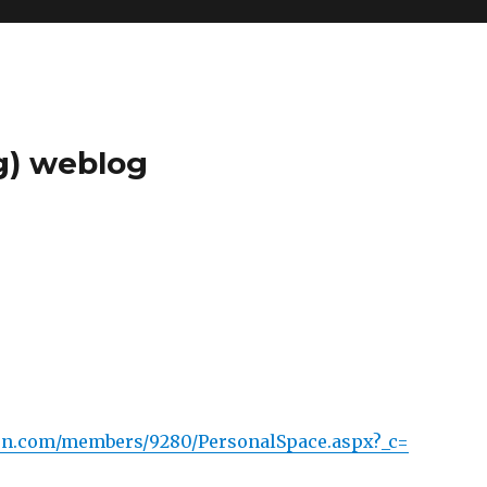
g) weblog
msn.com/members/9280/PersonalSpace.aspx?_c=