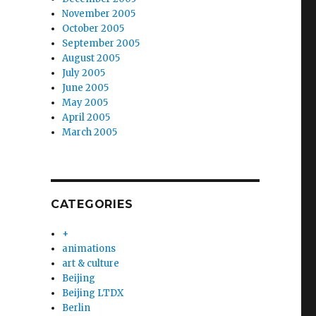
November 2005
October 2005
September 2005
August 2005
July 2005
June 2005
May 2005
April 2005
March 2005
CATEGORIES
+
animations
art & culture
Beijing
Beijing LTDX
Berlin