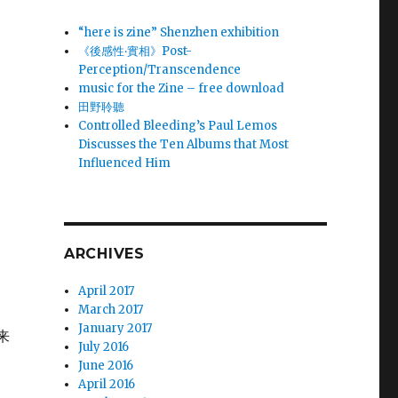
“here is zine” Shenzhen exhibition
《後感性‧實相》Post-
Perception/Transcendence
music for the Zine – free download
田野聆聽
Controlled Bleeding’s Paul Lemos
Discusses the Ten Albums that Most
Influenced Him
ARCHIVES
April 2017
March 2017
January 2017
来
July 2016
June 2016
April 2016