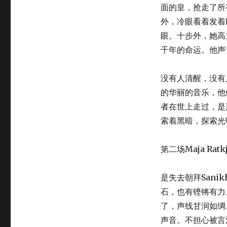
面的皇，抢走了所
外，冷眼看着发着
眼。十步外，她高
千年的命运。他声
没有人清醒，没有
的华丽的音乐，他
者在世上走过，是
索着黑暗，探索光
第二场Maja Ratk
是失去朝拜San
石，也有铿锵有力。
了，声线甘润如绸
声音。不担心被言